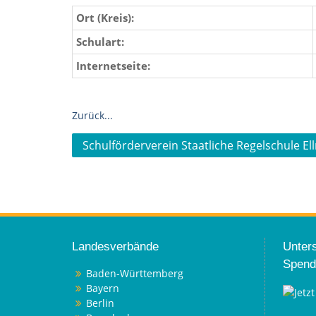
Ort (Kreis):
Schulart:
Internetseite:
Zurück...
Beitragsnavigation
Schulförderverein Staatliche Regelschule Ellr
Landesverbände
Unters
Spend
Baden-Württemberg
Bayern
Berlin