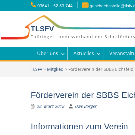
Skip
03641 - 62 83 744
geschaeftsstelle@tlsfv.
to
content
TLSFV
Thüringer Landesverband der Schulförderv
Über uns
Aktuelles
Veranstalt
TLSFV
>
Mitglied
>
Förderverein der SBBS Eichsfeld 
Förderverein der SBBS Eich
28. März 2018
Uwe Borger
Informationen zum Verein