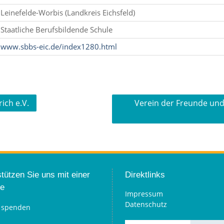
Leinefelde-Worbis (Landkreis Eichsfeld)
Staatliche Berufsbildende Schule
www.sbbs-eic.de/index1280.html
ich e.V.
Verein der Freunde und
tützen Sie uns mit einer
Direktlinks
e
Impressum
Datenschutz